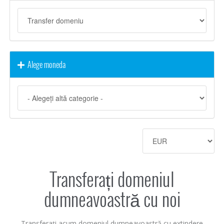
Alege moneda
Transferați domeniul
dumneavoastră cu noi
Transferați acum domeniul dumneavoastră cu extindere