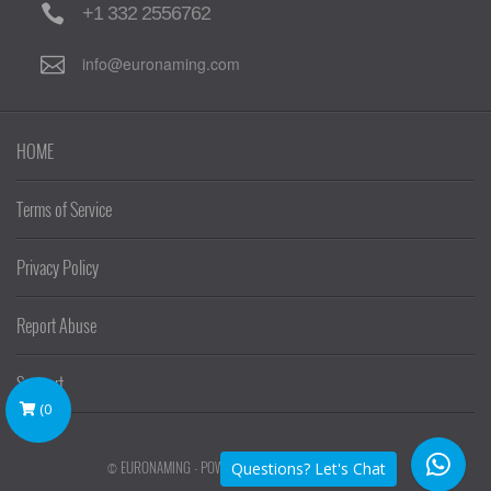
+1 332 2556762
info@euronaming.com
HOME
Terms of Service
Privacy Policy
Report Abuse
Support
(
0
© EURONAMING - POWERED BY
EURONAMING
Questions? Let's Chat