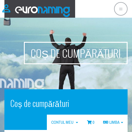
COȘ DE CUMPĂRĂTURI
Coș de cumpărături
CONTUL MEU
0
LIMBA