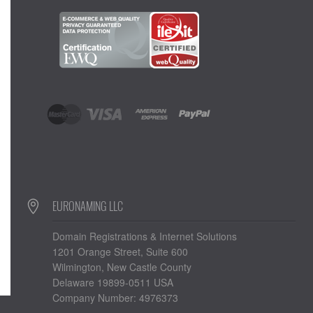
EURONAMING LLC
Domain Registrations & Internet Solutions
1201 Orange Street, Suite 600
Wilmington, New Castle County
Delaware 19899-0511 USA
Company Number: 4976373